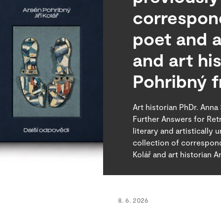
correspon
poet and ar
and art hi
Pohribný f
Art historian PhDr. Anna
Further Answers for Retro
literary and artisticall
collection of correspon
Kolář and art historian 
8. 6. 2026