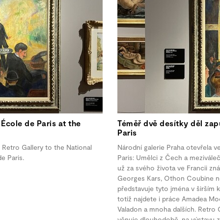
École de Paris at the
Téměř dvě desítky děl zap
Paris
Retro Gallery to the National
Národní galerie Praha otevřela ve
e Paris.
Paris: Umělci z Čech a meziválečná
už za svého života ve Francii zná
Georges Kars, Othon Coubine ne
představuje tyto jména v širším k
totiž najdete i práce Amadea Mo
Valadon a mnoha dalších. Retro G
věnuje dlouhodobě, na výstavu za