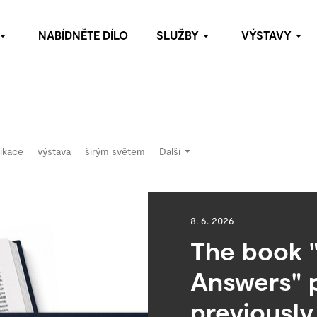
NABÍDNĚTE DÍLO
SLUŽBY
VÝSTAVY
omoc s budováním soukromých sbírek
Archiv výstav
bídněte dílo
oradenství
blikační činnost
ikace
výstava
širým světem
Další
ýstavy
staurátorské služby
8. 6. 2026
The book 
Answers" 
previously