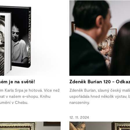
ém je na světě!
Zdeněk Burian 120 - Odkaz
m Karla Srpa je hotová. Více než
Zdeněk Burian, slavný český malíř
dnat v našem e-shopu. Knihu
uspořádala hned několik výstav, by
 umění v Chebu.
narozeniny.
12. 11. 2024