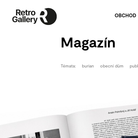
OBCHOD
Umělecká díla
P
Magazín
Publikace
Na
P
Pu
Témata:
burian
obecní dům
publ
V
Re