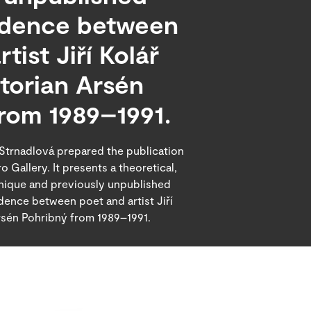
dence between
tist Jiří Kolář
storian Arsén
rom 1989–1991.
 Strnadlová prepared the publication
 Gallery. It presents a theoretical,
y unique and previously unpublished
dence between poet and artist Jiří
Arsén Pohribný from 1989–1991.