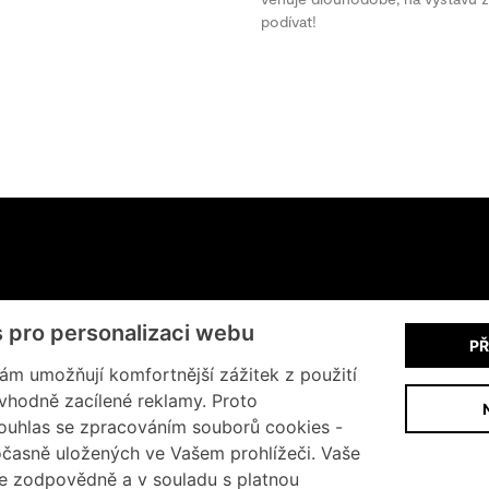
podívat!
+420 602 200 928
s pro personalizaci webu
PŘ
Informace o cookies
m umožňují komfortnější zážitek z použití
vhodně zacílené reklamy. Proto
ouhlas se zpracováním souborů cookies -
časně uložených ve Vašem prohlížeči. Vaše
 zodpovědně a v souladu s platnou