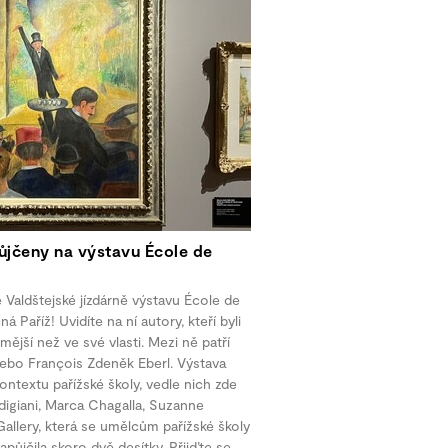
ůjčeny na výstavu École de
 Valdštejské jízdárně výstavu École de
 Paříž! Uvidíte na ní autory, kteří byli
mější než ve své vlasti. Mezi ně patří
bo François Zdeněk Eberl. Výstava
ontextu pařížské školy, vedle nich zde
digiani, Marca Chagalla, Suzanne
allery, která se umělcům pařížské školy
půjčila skoro dvě desítky. Přijďte se