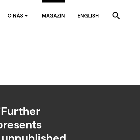
O NÁS
MAGAZÍN
ENGLISH
Kdo jsme
Kontakty
Pro média
Partneři
"Further
presents
 unpublished