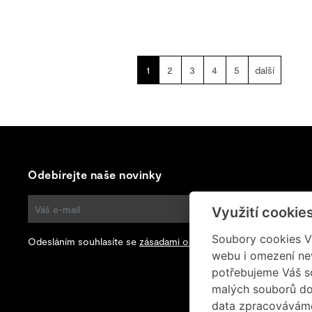
1
2
3
4
5
další
Odebírejte naše novinky
Využití cookie
ODEBÍRAT
Soubory cookies Vá
Odesláním souhlasíte se
zásadami ochrany osobních údajů
.
webu i omezení ne
potřebujeme Váš s
malých souborů do
data zpracováváme