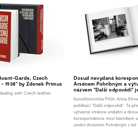
Avant-Garde, Czech
Dosud nevydaná korespon
2 - 1938" by Zdenek Primus
Arsénem Pohribným a výtv
názvem "Další odpovědi" je
dealing with Czech leather
Kunsthistorička PhDr. Anna Strnad
publikaci "Další odpovědi". Ta pře
výtvarné stránce unikátní a dos
korespondence mezi básníkem a 
umění Arsénem Pohribným z let 