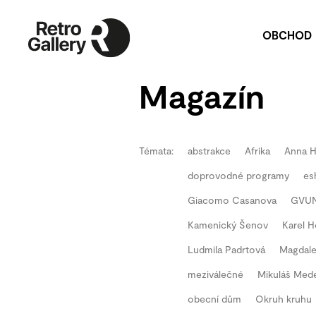
OBCHOD
Umělecká díla
P
Magazín
Publikace
Na
P
Pu
Témata:
abstrakce
Afrika
Anna 
V
doprovodné programy
es
Re
Giacomo Casanova
GVU
Kamenický Šenov
Karel H
Ludmila Padrtová
Magdale
meziválečné
Mikuláš Med
obecní dům
Okruh kruhu