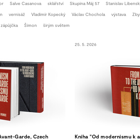
or
Salve Casanova
sklářství
Skupina Máj 57
Stanislav Libensk
en
vernisáž
Vladimír Kopecký
Václav Chochola
výstava
Zby
zápůjčka
Šimon
širým světem
25. 5. 2026
Avant-Garde, Czech
Kniha "Od modernismu k a