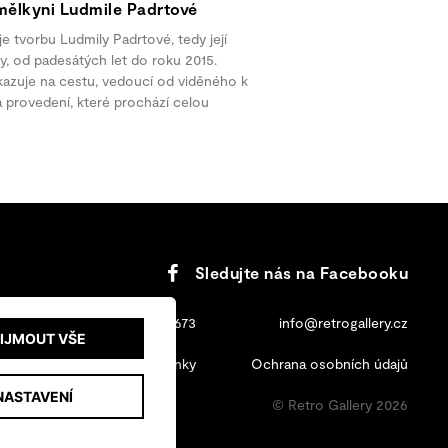
ělkyni Ludmile Padrtové
 tvorbu Ludmily Padrtové, tedy její
by, od padesátých let do roku 2015.
ukazuje na cestu, vedoucí od viděného k
a provedení, které prochází celou
Sledujte nás na Facebooku
+420 702 131 673
info@retrogallery.cz
IJMOUT VŠE
Obchodní podmínky
Ochrana osobních údajů
NASTAVENÍ
© Retro Gallery 2026