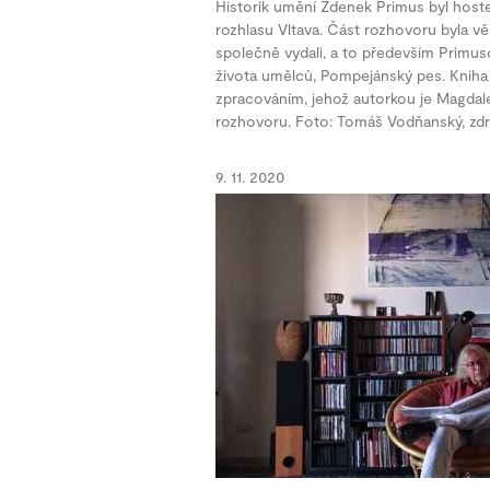
Historik umění Zdenek Primus byl hos
rozhlasu Vltava. Část rozhovoru byla v
společně vydali, a to především Primuso
života umělců, Pompejánský pes. Kniha
zpracováním, jehož autorkou je Magdale
rozhovoru. Foto: Tomáš Vodňanský, zdr
9. 11. 2020