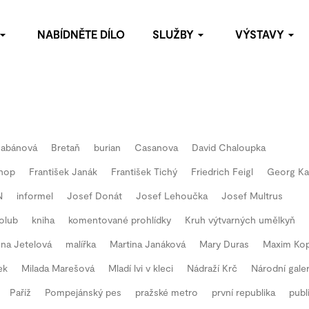
NABÍDNĚTE DÍLO
SLUŽBY
VÝSTAVY
omoc s budováním soukromých sbírek
Archiv výstav
bídněte dílo
oradenství
blikační činnost
Habánová
Bretaň
burian
Casanova
David Chaloupka
ýstavy
hop
František Janák
František Tichý
Friedrich Feigl
Georg Ka
staurátorské služby
N
informel
Josef Donát
Josef Lehoučka
Josef Multrus
olub
kniha
komentované prohlídky
Kruh výtvarných umělkyň
na Jetelová
malířka
Martina Janáková
Mary Duras
Maxim Ko
ek
Milada Marešová
Mladí lvi v kleci
Nádraží Krč
Národní galer
Paříž
Pompejánský pes
pražské metro
první republika
publ