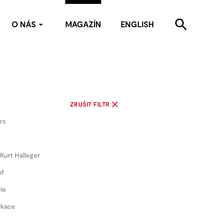
O NÁS
MAGAZÍN
ENGLISH
Kdo jsme
Kontakty
Pro média
Partneři
ZRUŠIT FILTR
rs
Kurt Halleger
pf
ie
ikace