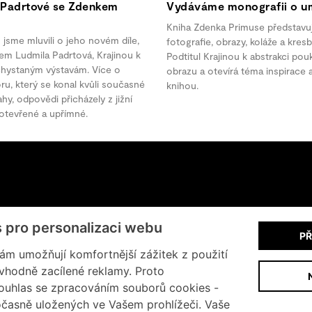
 Padrtové se Zdenkem
Vydáváme monografii o um
Kniha Zdenka Primuse představuje
sme mluvili o jeho novém díle,
fotografie, obrazy, koláže a kres
vem Ludmila Padrtová, Krajinou k
Podtitul Krajinou k abstrakci po
 chystaným výstavám. Více o
obrazu a otevírá téma inspirace 
ru, který se konal kvůli současné
knihou.
ahy, odpovědi přicházely z jižní
i otevřené a upřímné.
+420 602 200 928
s pro personalizaci webu
PŘ
Informace o cookies
m umožňují komfortnější zážitek z použití
vhodně zacílené reklamy. Proto
ouhlas se zpracováním souborů cookies -
časně uložených ve Vašem prohlížeči. Vaše