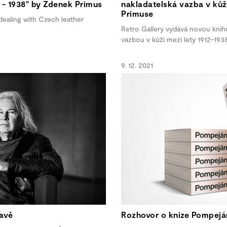
2 - 1938" by Zdenek Primus
nakladatelská vazba v kůž
Primuse
dealing with Czech leather
Retro Gallery vydává novou knihu
vazbou v kůži mezi lety 1912-1938
9. 12. 2021
tavě
Rozhovor o knize Pompejá