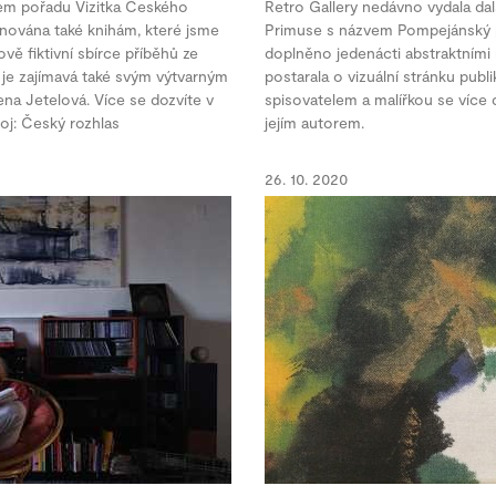
tem pořadu Vizitka Českého
Retro Gallery nedávno vydala dal
ěnována také knihám, které jsme
Primuse s názvem Pompejánský pe
vě fiktivní sbírce příběhů ze
doplněno jedenácti abstraktními
 je zajímavá také svým výtvarným
postarala o vizuální stránku publ
na Jetelová. Více se dozvíte v
spisovatelem a malířkou se více d
oj: Český rozhlas
jejím autorem.
26. 10. 2020