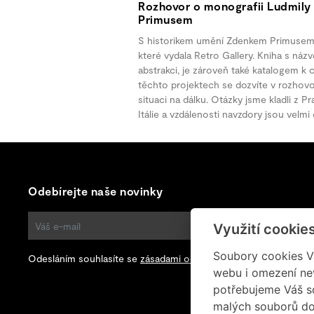
Rozhovor o monografii Ludmily
Primusem
S historikem umění Zdenkem Primusem j
které vydala Retro Gallery. Kniha s náz
abstrakci, je zároveň také katalogem k
těchto projektech se dozvíte v rozhovo
situaci na dálku. Otázky jsme kladli z Pr
Itálie a vzdálenosti navzdory jsou velm
Odebírejte naše novinky
Využití cookie
ODEBÍRAT
Soubory cookies Vá
Odesláním souhlasíte se
zásadami ochrany osobních údajů
.
webu i omezení ne
potřebujeme Váš s
malých souborů do