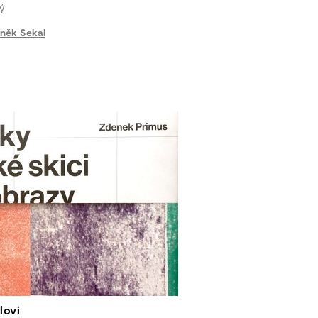
ý
něk Sekal
lovi