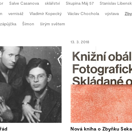
or
Salve Casanova
sklářství
Skupina Máj 57
Stanislav Libensk
en
vernisáž
Vladimír Kopecký
Václav Chochola
výstava
Zby
zápůjčka
Šimon
širým světem
13. 3. 2018
 řád
Nová kniha o Zbyňku Seka