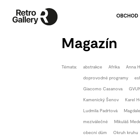
OBCHOD
Umělecká díla
P
Magazín
Publikace
Na
P
Pu
Témata:
abstrakce
Afrika
Anna 
V
doprovodné programy
es
Re
Giacomo Casanova
GVU
Kamenický Šenov
Karel H
Ludmila Padrtová
Magdale
meziválečné
Mikuláš Med
obecní dům
Okruh kruhu