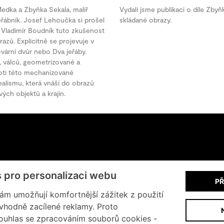
Medka a Zbyňka Sekala, malíř
Vydali jsme publikaci o díle Zbyňk
jeřábník. Josef Lehoučka si prošel
skládané obrazy.
 Vladimír Boudník tuto zkušenost
razů. Explicitně se projevuje v
ovární dvůr nebo Dva jeřáby.
ští, válců, geometrizované a
oti této mechanizované
realismu, která vnáší do obrazů
ých objektů a krajin.
+420 602 200 928
s pro personalizaci webu
PŘ
Informace o cookies
m umožňují komfortnější zážitek z použití
vhodně zacílené reklamy. Proto
ouhlas se zpracováním souborů cookies -