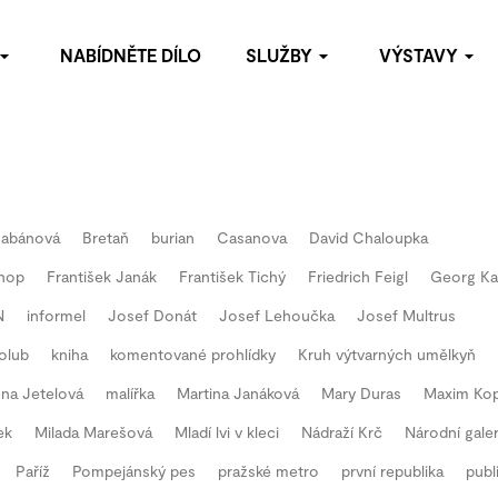
NABÍDNĚTE DÍLO
SLUŽBY
VÝSTAVY
omoc s budováním soukromých sbírek
Archiv výstav
bídněte dílo
oradenství
blikační činnost
Habánová
Bretaň
burian
Casanova
David Chaloupka
ýstavy
hop
František Janák
František Tichý
Friedrich Feigl
Georg Ka
staurátorské služby
N
informel
Josef Donát
Josef Lehoučka
Josef Multrus
olub
kniha
komentované prohlídky
Kruh výtvarných umělkyň
na Jetelová
malířka
Martina Janáková
Mary Duras
Maxim Ko
ek
Milada Marešová
Mladí lvi v kleci
Nádraží Krč
Národní galer
Paříž
Pompejánský pes
pražské metro
první republika
publ