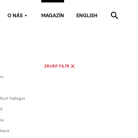
O NÁS
MAGAZÍN
ENGLISH
Kdo jsme
Kontakty
Pro média
Partneři
ZRUŠIT FILTR
rs
Kurt Halleger
pf
ie
ikace