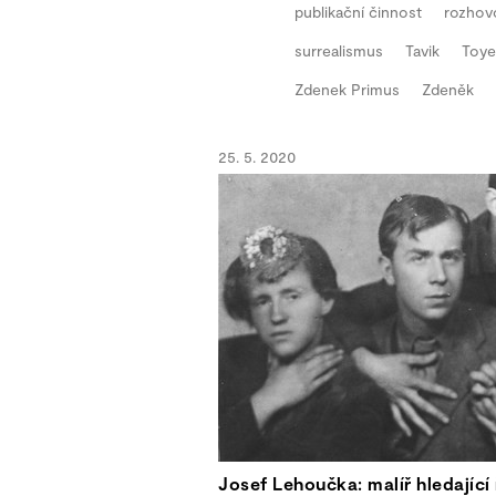
publikační činnost
rozhov
surrealismus
Tavik
Toy
Zdenek Primus
Zdeněk
25. 5. 2020
Josef Lehoučka: malíř hledající