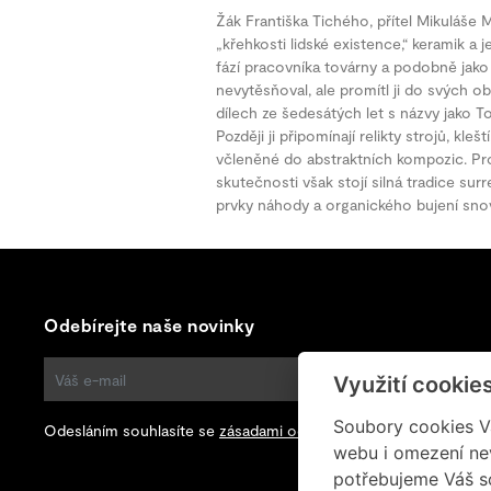
Žák Františka Tichého, přítel Mikuláše 
„křehkosti lidské existence,“ keramik a 
fází pracovníka továrny a podobně jako
nevytěsňoval, ale promítl ji do svých ob
dílech ze šedesátých let s názvy jako T
Později ji připomínají relikty strojů, kle
včleněné do abstraktních kompozic. Pr
skutečnosti však stojí silná tradice sur
prvky náhody a organického bujení snov
Odebírejte naše novinky
Využití cookie
ODEBÍRAT
Soubory cookies Vá
Odesláním souhlasíte se
zásadami ochrany osobních údajů
.
webu i omezení ne
potřebujeme Váš s