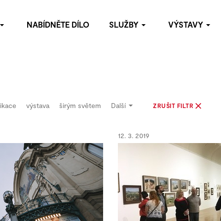
NABÍDNĚTE DÍLO
SLUŽBY
VÝSTAVY
omoc s budováním soukromých sbírek
Archiv výstav
bídněte dílo
oradenství
blikační činnost
ikace
výstava
širým světem
Další
ZRUŠIT FILTR
ýstavy
staurátorské služby
12. 3. 2019