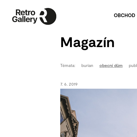
OBCHOD
Umělecká díla
P
Magazín
Publikace
Na
P
Pu
Témata:
burian
obecní dům
publ
V
Re
7. 6. 2019