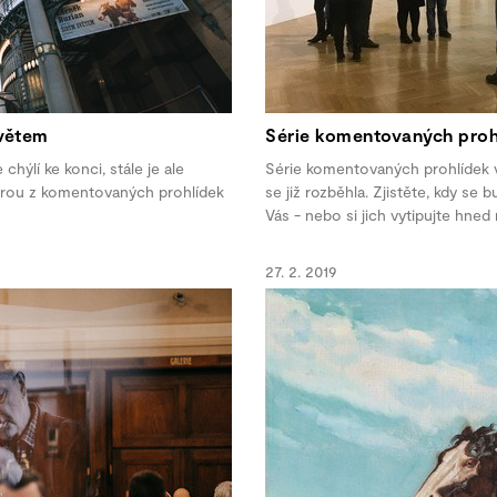
světem
Série komentovaných proh
hýlí ke konci, stále je ale
Série komentovaných prohlídek 
terou z komentovaných prohlídek
se již rozběhla. Zjistěte, kdy se 
Vás - nebo si jich vytipujte hned 
27. 2. 2019