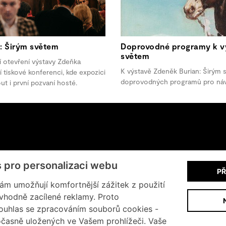
: Širým světem
Doprovodné programy k vý
světem
í otevření výstavy Zdeňka
K výstavě Zdeněk Burian: Širým s
tiskové konferenci, kde expozici
doprovodných programů pro návš
out i první pozvaní hosté.
+420 602 200 928
s pro personalizaci webu
PŘ
Informace o cookies
m umožňují komfortnější zážitek z použití
vhodně zacílené reklamy. Proto
ouhlas se zpracováním souborů cookies -
časně uložených ve Vašem prohlížeči. Vaše