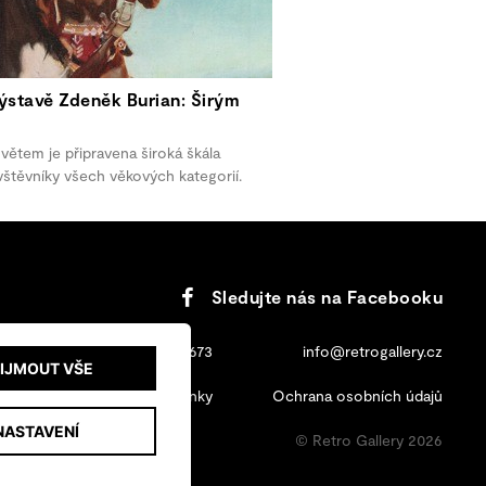
stavě Zdeněk Burian: Širým
větem je připravena široká škála
těvníky všech věkových kategorií.
Sledujte nás na Facebooku
+420 702 131 673
info@retrogallery.cz
IJMOUT VŠE
Obchodní podmínky
Ochrana osobních údajů
NASTAVENÍ
© Retro Gallery 2026