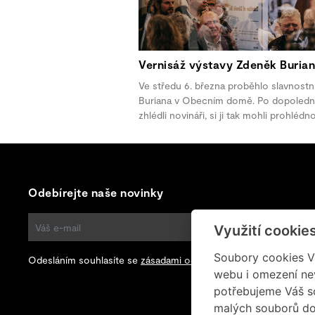
Vernisáž výstavy Zdeněk Burian
Ve středu 6. března proběhlo slavnostn
Buriana v Obecním domě. Po dopolední 
zhlédli novináři, si ji tak mohli prohlédn
Odebírejte naše novinky
Využití cookie
ODEBÍRAT
Soubory cookies Vá
Odesláním souhlasíte se
zásadami ochrany osobních údajů
.
webu i omezení ne
potřebujeme Váš s
malých souborů do