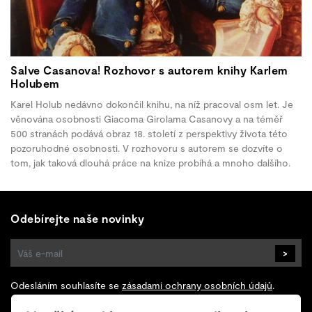
Salve Casanova! Rozhovor s autorem knihy Karlem
Holubem
Karel Holub nedávno dokončil knihu, na níž pracoval osm let. Je
věnována osobnosti Giacoma Girolama Casanovy a na téměř
500 stranách podává obraz 18. století z perspektivy života této
pozoruhodné osobnosti. V rozhovoru s autorem se dozvíte o
tom, jak taková dlouhá práce na knize probíhá a mnoho dalšího.
Odebírejte naše novinky
>
Odesláním souhlasíte se
zásadami ochrany osobních údajů
.