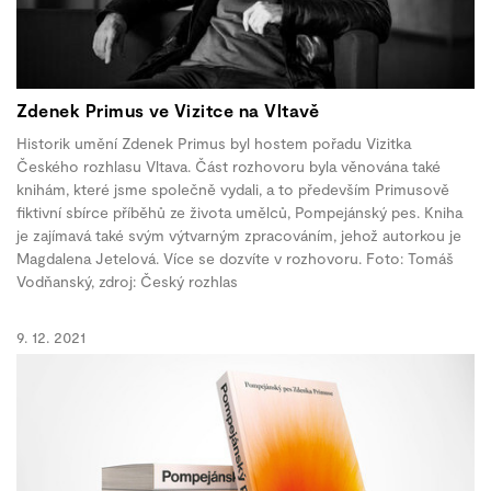
Zdenek Primus ve Vizitce na Vltavě
Historik umění Zdenek Primus byl hostem pořadu Vizitka
Českého rozhlasu Vltava. Část rozhovoru byla věnována také
knihám, které jsme společně vydali, a to především Primusově
fiktivní sbírce příběhů ze života umělců, Pompejánský pes. Kniha
je zajímavá také svým výtvarným zpracováním, jehož autorkou je
Magdalena Jetelová. Více se dozvíte v rozhovoru. Foto: Tomáš
Vodňanský, zdroj: Český rozhlas
9. 12. 2021