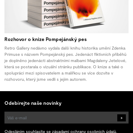
Rozhovor o knize Pompejánský pes
Retro Gallery nedávno vydala další knihu historika umění Zdenka
Primuse s názvem Pompejánský pes. Jedenáct fiktivních příběhů
je doplněno jedenácti abstraktními malbami Magdaleny Jetelové,
která se postarala o vizuální stránku publikace. O knize a také o
spolupráci mezi spisovatelem a malířkou se více dozvíte v
rozhovoru, který jsme vedli s jejím autorem.
Odebírejte naše novinky
>
Odesláním souhlasíte se
zásadami ochrany osobních údajů
.