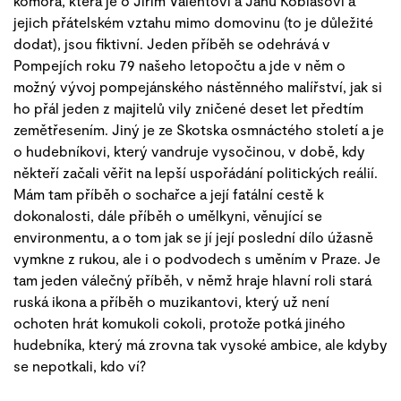
komora, která je o Jiřím Valentovi a Janu Koblasovi a
jejich přátelském vztahu mimo domovinu (to je důležité
dodat), jsou fiktivní. Jeden příběh se odehrává v
Pompejích roku 79 našeho letopočtu a jde v něm o
možný vývoj pompejánského nástěnného malířství, jak si
ho přál jeden z majitelů vily zničené deset let předtím
zemětřesením. Jiný je ze Skotska osmnáctého století a je
o hudebníkovi, který vandruje vysočinou, v době, kdy
někteří začali věřit na lepší uspořádání politických reálií.
Mám tam příběh o sochařce a její fatální cestě k
dokonalosti, dále příběh o umělkyni, věnující se
environmentu, a o tom jak se jí její poslední dílo úžasně
vymkne z rukou, ale i o podvodech s uměním v Praze. Je
tam jeden válečný příběh, v němž hraje hlavní roli stará
ruská ikona a příběh o muzikantovi, který už není
ochoten hrát komukoli cokoli, protože potká jiného
hudebníka, který má zrovna tak vysoké ambice, ale kdyby
se nepotkali, kdo ví?