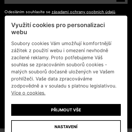
Odesláním souhlasíte se
zásadami ochrany osobních údajů
.
Využití cookies pro personalizaci
Sledujte nás na Facebooku
webu
+420 602 200 928
Soubory cookies Vám umožňují komfortnější
zážitek z použití webu i omezení nevhodně
+420 702 131 673
zacílené reklamy. Proto potřebujeme Váš
souhlas se zpracováním souborů cookies -
info@retrogallery.cz
malých souborů dočasně uložených ve Vašem
Informace o cookies
prohlížeči. Vaše data zpracováváme
zodpovědně a v souladu s platnou legislativou.
Obchodní podmínky
Více o cookies.
Ochrana osobních údajů
PŘIJMOUT VŠE
© Retro Gallery 2026
NASTAVENÍ