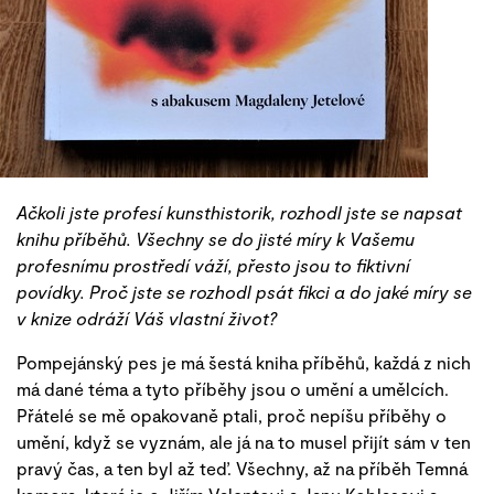
Ačkoli jste profesí kunsthistorik, rozhodl jste se napsat
knihu příběhů. Všechny se do jisté míry k Vašemu
profesnímu prostředí váží, přesto jsou to fiktivní
povídky. Proč jste se rozhodl psát fikci a do jaké míry se
v knize odráží Váš vlastní život?
Pompejánský pes je má šestá kniha příběhů, každá z nich
má dané téma a tyto příběhy jsou o umění a umělcích.
Přátelé se mě opakovaně ptali, proč nepíšu příběhy o
umění, když se vyznám, ale já na to musel přijít sám v ten
pravý čas, a ten byl až teď. Všechny, až na příběh Temná