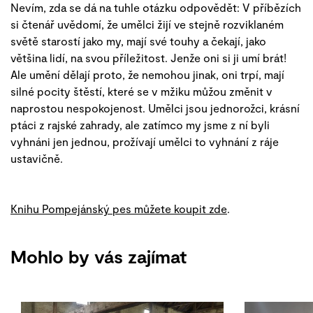
Nevím, zda se dá na tuhle otázku odpovědět: V příbězích
si čtenář uvědomí, že umělci žijí ve stejně rozviklaném
světě starostí jako my, mají své touhy a čekají, jako
většina lidí, na svou příležitost. Jenže oni si ji umí brát!
Ale umění dělají proto, že nemohou jinak, oni trpí, mají
silné pocity štěstí, které se v mžiku můžou změnit v
naprostou nespokojenost. Umělci jsou jednorožci, krásní
ptáci z rajské zahrady, ale zatímco my jsme z ní byli
vyhnáni jen jednou, prožívají umělci to vyhnání z ráje
ustavičně.
Knihu Pompejánský pes můžete koupit zde
.
Mohlo by vás zajímat