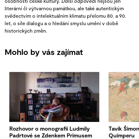
osobností české kultury.
Další odpovědi
nejsou jen
literární či výtvarnou památkou, ale také autentickým
svědectvím o intelektuálním klimatu přelomu 80. a 90.
let, o síle dialogu a o hledání smyslu umění v době
historických změn.
Mohlo by vás zajímat
Rozhovor o monografii Ludmily
Tavík Šimo
Padrtové se Zdenkem Primusem
Quimperu