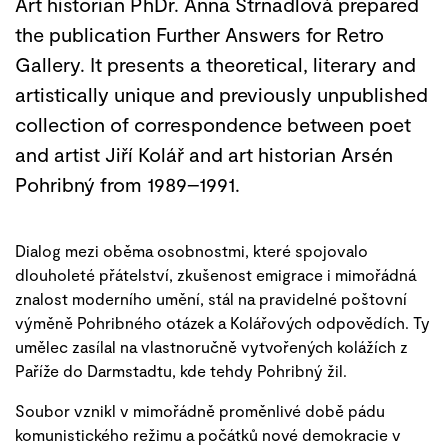
Art historian PhDr. Anna Strnadlová prepared
the publication Further Answers for Retro
Gallery. It presents a theoretical, literary and
artistically unique and previously unpublished
collection of correspondence between poet
and artist Jiří Kolář and art historian Arsén
Pohribný from 1989–1991.
Dialog mezi oběma osobnostmi, které spojovalo
dlouholeté přátelství, zkušenost emigrace i mimořádná
znalost moderního umění, stál na pravidelné poštovní
výměně Pohribného otázek a Kolářových odpovědích. Ty
umělec zasílal na vlastnoručně vytvořených kolážích z
Paříže do Darmstadtu, kde tehdy Pohribný žil.
Soubor vznikl v mimořádně proměnlivé době pádu
komunistického režimu a počátků nové demokracie v