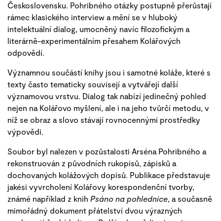
Československu. Pohribného otázky postupně přerůstají
rámec klasického interview a mění se v hluboký
intelektuální dialog, umocněný navíc filozofickým a
literárně-experimentálním přesahem Kolářových
odpovědí.
Významnou součástí knihy jsou i samotné koláže, které s
texty často tematicky souvisejí a vytvářejí další
významovou vrstvu. Dialog tak nabízí jedinečný pohled
nejen na Kolářovo myšlení, ale i na jeho tvůrčí metodu, v
níž se obraz a slovo stávají rovnocennými prostředky
výpovědi.
Soubor byl nalezen v pozůstalosti Arséna Pohribného a
rekonstruován z původních rukopisů, zápisků a
dochovaných kolážových dopisů. Publikace představuje
jakési vyvrcholení Kolářovy korespondenční tvorby,
známé například z knih
Psáno na pohlednice
, a současně
mimořádný dokument přátelství dvou výrazných