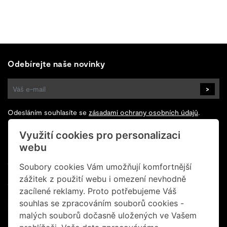
Odebírejte naše novinky
>
Odesláním souhlasíte se
zásadami ochrany osobních údajů
.
Využití cookies pro personalizaci
Sledujte nás na Facebooku
webu
+420 602 200 928
Soubory cookies Vám umožňují komfortnější
zážitek z použití webu i omezení nevhodně
+420 702 131 673
zacílené reklamy. Proto potřebujeme Váš
souhlas se zpracováním souborů cookies -
info@retrogallery.cz
malých souborů dočasně uložených ve Vašem
Informace o cookies