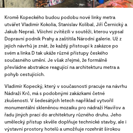
Kromě Kopeckého budou podobu nové linky metra
utvářet Vladimír Kokolia, Stanislav Kolíbal, Jiří Černický a
Jakub Nepraš. Všichni zvítězili v soutěži, kterou vypsal
Dopravní podnik Prahy a zaštítila Národní galerie. Už z
jejich návrhů je znát, že každý přistoupí k zakázce po
svém a linka D tak ukáže různé přístupy českého
současného umění. Je však zřejmé, že formálně
převládne abstrakce reagující na architekturu metra a
pohyb cestujících.
Vladimír Kopecký, který v současnosti pracuje na návrhu
Nádraží Krč, má s podobnými zakázkami četné
zkušenosti. V šedesátých letech například vytvořil
monumentální skleněnou mozaiku pro nádraží Havířov a
řadu jiných prací do architektury různého druhu. Jeho
umělecký přístup skvěle doplňuje technické stavby, ale i
výstavní prostory hotelů a umožňuje rozehrát širokou