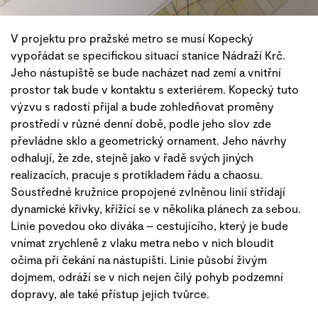
V projektu pro pražské metro se musí Kopecký
vypořádat se specifickou situací stanice Nádraží Krč.
Jeho nástupiště se bude nacházet nad zemí a vnitřní
prostor tak bude v kontaktu s exteriérem. Kopecký tuto
výzvu s radostí přijal a bude zohledňovat proměny
prostředí v různé denní době, podle jeho slov zde
převládne sklo a geometrický ornament. Jeho návrhy
odhalují, že zde, stejně jako v řadě svých jiných
realizacích, pracuje s protikladem řádu a chaosu.
Soustředné kružnice propojené zvlněnou linií střídají
dynamické křivky, křížící se v několika plánech za sebou.
Linie povedou oko diváka – cestujícího, který je bude
vnímat zrychleně z vlaku metra nebo v nich bloudit
očima při čekání na nástupišti. Linie působí živým
dojmem, odráží se v nich nejen čilý pohyb podzemní
dopravy, ale také přístup jejich tvůrce.