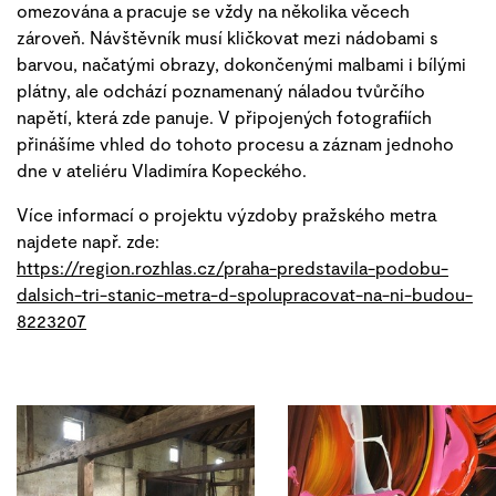
omezována a pracuje se vždy na několika věcech
zároveň. Návštěvník musí kličkovat mezi nádobami s
barvou, načatými obrazy, dokončenými malbami i bílými
plátny, ale odchází poznamenaný náladou tvůrčího
napětí, která zde panuje. V připojených fotografiích
přinášíme vhled do tohoto procesu a záznam jednoho
dne v ateliéru Vladimíra Kopeckého.
Více informací o projektu výzdoby pražského metra
najdete např. zde:
https://region.rozhlas.cz/praha-predstavila-podobu-
dalsich-tri-stanic-metra-d-spolupracovat-na-ni-budou-
8223207