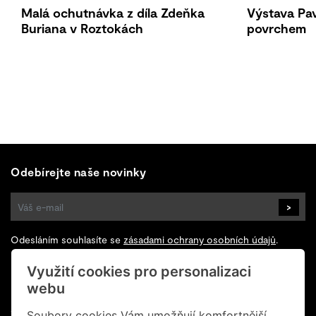
Malá ochutnávka z díla Zdeňka
Výstava Pa
Buriana v Roztokách
povrchem
Odebírejte naše novinky
>
Odesláním souhlasíte se
zásadami ochrany osobních údajů
.
Využití cookies pro personalizaci
Sledujte nás na Facebooku
webu
+420 602 200 928
Soubory cookies Vám umožňují komfortnější