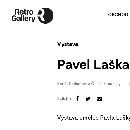
OBCHOD
Umělecká díla
P
Publikace
Na
Výstava
P
Pavel Lašk
Pu
V
Re
Senát Parlamentu České republiky
Sdílejte:
Výstava umělce Pavla Lašky,