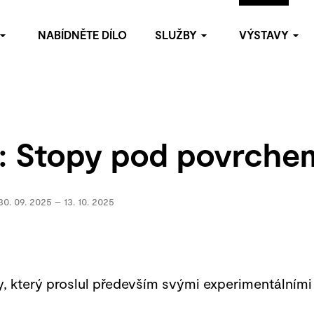
NABÍDNĚTE DÍLO
SLUŽBY
VÝSTAVY
omoc s budováním soukromých sbírek
Archiv výstav
bídněte dílo
oradenství
a: Stopy pod povrche
blikační činnost
ýstavy
staurátorské služby
30. 09. 2025 – 13. 10. 2025
 který proslul především svými experimentálními o