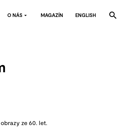
O NÁS
MAGAZÍN
ENGLISH
Kdo jsme
Kontakty
Pro média
m
Partneři
brazy ze 60. let.