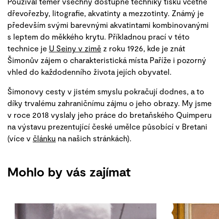
Používal téměř všechny dostupné techniky tisku včetně
dřevořezby, litografie, akvatinty a mezzotinty. Známý je
především svými barevnými akvatintami kombinovanými
s leptem do měkkého krytu. Příkladnou prací v této
technice je
U Seiny v zimě
z roku 1926, kde je znát
Šimonův zájem o charakteristická místa Paříže i pozorný
vhled do každodenního života jejích obyvatel.
Šimonovy cesty v jistém smyslu pokračují dodnes, a to
díky trvalému zahraničnímu zájmu o jeho obrazy. My jsme
v roce 2018 vyslaly jeho práce do bretaňského Quimperu
na výstavu prezentující české umělce působící v Bretani
(více v
článku
na našich stránkách).
Mohlo by vás zajímat