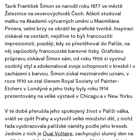
Tavík František Šimon se narodil roku 1877 ve městě
Železnice na severovýchodě Čech. Ačkoli studoval
malbu na Akademii výtvarných umění u Maxmiliána
Pirnera, velmi brzy se obrátil ke grafické tvorbě. Inspiraci
získával na cestách, nejdříve to byli francouzští
impresionisti, později, kdy se přestěhoval do Paříže, na
něj zapůsobily francouzské barevné tisky. Grafickou
průpravu získával Šimon sám, od roku 1906 si vyvinul
osobitý styl a zdokonaloval svoje schopnosti v kresbě i v
zacházení s barvou. Šimon získal mezinárodní uznání, v
roce 1910 se stal členem Royal Society of Painter-
Etchers v Londýně a jeho tisky byly roku 1914
prezentovány na velké výstavě v Chicagu a v New Yorku.
V té době přerušila jeho spokojený život v Paříži válka,
vrátil se zpět Prahy a vytvořil velké množství děl, z nichž
řada vyobrazovala pařížské náměty podle jeho kreseb.
Jedním z nich je
Quai Voltaire
, zachycující slunný den na