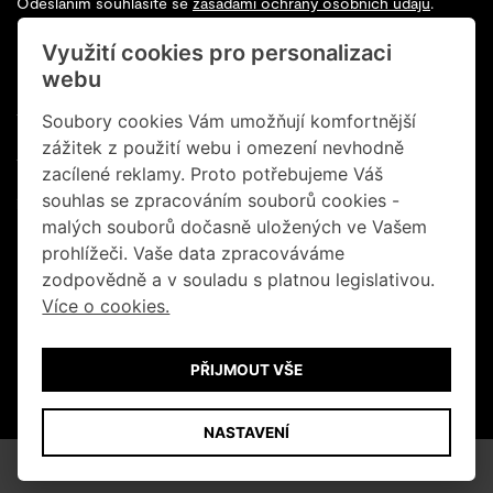
Odesláním souhlasíte se
zásadami ochrany osobních údajů
.
Využití cookies pro personalizaci
Sledujte nás na Facebooku
webu
+420 602 200 928
Soubory cookies Vám umožňují komfortnější
zážitek z použití webu i omezení nevhodně
+420 702 131 673
zacílené reklamy. Proto potřebujeme Váš
souhlas se zpracováním souborů cookies -
info@retrogallery.cz
malých souborů dočasně uložených ve Vašem
Informace o cookies
prohlížeči. Vaše data zpracováváme
zodpovědně a v souladu s platnou legislativou.
Obchodní podmínky
Více o cookies.
Ochrana osobních údajů
PŘIJMOUT VŠE
© Retro Gallery 2026
NASTAVENÍ