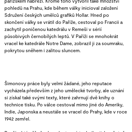
pařížském nábřeží. Kromě toho vytvořil také množství
pohledů na Prahu, kde během války inicioval založení
Sdružení českých umělců grafiků Hollar. Hned po
skončení války se vrátil do Paříže, cestoval po Francii a
zachytil poničenou katedrálu v Remeši v sérií
působivých černobílých leptů. V Paříži se mnohokrát
vracel ke katedrále Notre Dame, zobrazil ji za soumraku,
pokrytou sněhem i zalitou sluncem.
Šimonovy práce byly velmi žádané, jeho reputace
vycházela především z jeho umělecké tvorby, ale uznání
si získal také svými texty, které zahrnují dvě knihy o
technice tisku. Po válce cestoval mimo jiné do Ameriky,
Indie, Japonska a neustále se vracel do Prahy, kde v roce
1942 zemřel.