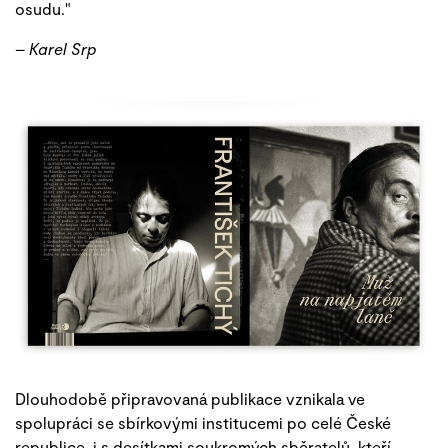
osudu."
– Karel Srp
Dlouhodobě připravovaná publikace vznikala ve
spolupráci se sbírkovými institucemi po celé České
republice, i s desítkami soukromých sběratelů, kteří