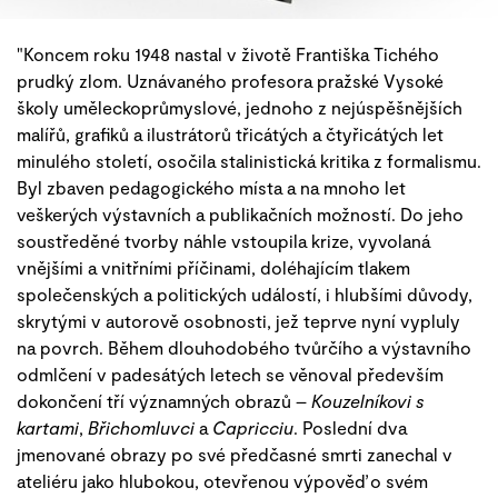
"Koncem roku 1948 nastal v životě Františka Tichého
prudký zlom. Uznávaného profesora pražské Vysoké
školy uměleckoprůmyslové, jednoho z nejúspěšnějších
malířů, grafiků a ilustrátorů třicátých a čtyřicátých let
minulého století, osočila stalinistická kritika z formalismu.
Byl zbaven pedagogického místa a na mnoho let
veškerých výstavních a publikačních možností. Do jeho
soustředěné tvorby náhle vstoupila krize, vyvolaná
vnějšími a vnitřními příčinami, doléhajícím tlakem
společenských a politických událostí, i hlubšími důvody,
skrytými v autorově osobnosti, jež teprve nyní vypluly
na povrch. Během dlouhodobého tvůrčího a výstavního
odmlčení v padesátých letech se věnoval především
dokončení tří významných obrazů –
Kouzelníkovi s
kartami
,
Břichomluvci
a
Capricciu
. Poslední dva
jmenované obrazy po své předčasné smrti zanechal v
ateliéru jako hlubokou, otevřenou výpověď o svém