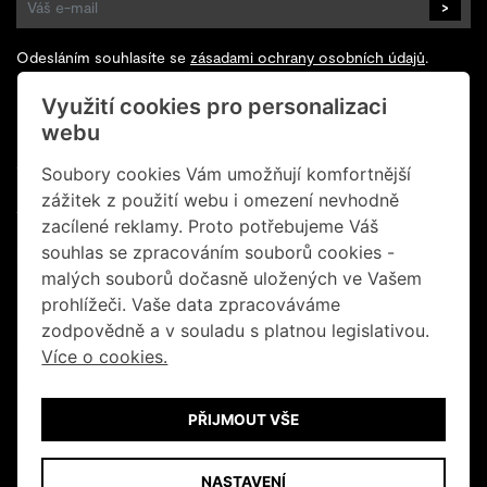
>
Odesláním souhlasíte se
zásadami ochrany osobních údajů
.
Využití cookies pro personalizaci
Sledujte nás na Facebooku
webu
+420 602 200 928
Soubory cookies Vám umožňují komfortnější
zážitek z použití webu i omezení nevhodně
+420 702 131 673
zacílené reklamy. Proto potřebujeme Váš
souhlas se zpracováním souborů cookies -
info@retrogallery.cz
malých souborů dočasně uložených ve Vašem
Informace o cookies
prohlížeči. Vaše data zpracováváme
zodpovědně a v souladu s platnou legislativou.
Obchodní podmínky
Více o cookies.
Ochrana osobních údajů
PŘIJMOUT VŠE
© Retro Gallery 2026
NASTAVENÍ