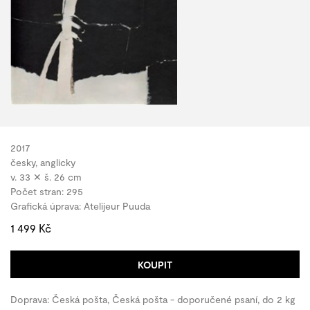
2017
česky, anglicky
v. 33 ✕ š. 26 cm
Počet stran: 295
Grafická úprava: Atelijeur Puuda
1 499 Kč
KOUPIT
Doprava: Česká pošta, Česká pošta - doporučené psaní, do 2 kg