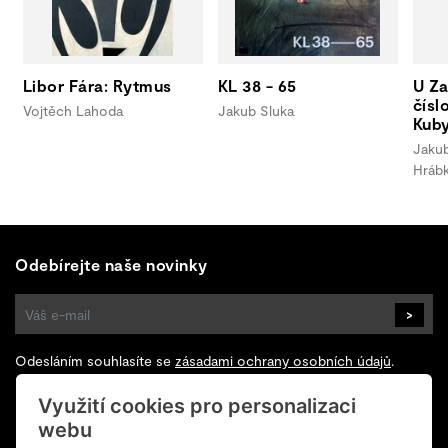
Libor Fára: Rytmus
KL 38 - 65
U Za
čísl
Vojtěch Lahoda
Jakub Sluka
Kuby
Jakub
Hráb
Odebírejte naše novinky
>
Odesláním souhlasíte se
zásadami ochrany osobních údajů
.
Využití cookies pro personalizaci
Sledujte nás na Facebooku
webu