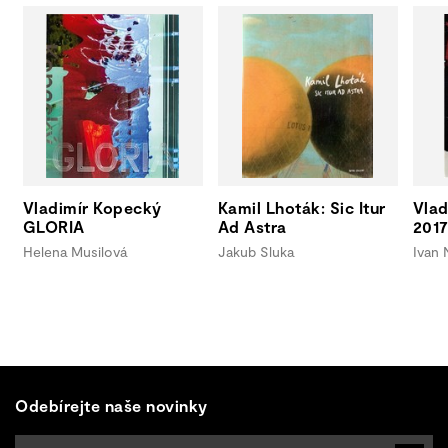
Vladimír Kopecký
Kamil Lhoták: Sic Itur
Vlad
GLORIA
Ad Astra
2017
Helena Musilová
Jakub Sluka
Ivan
Odebírejte naše novinky