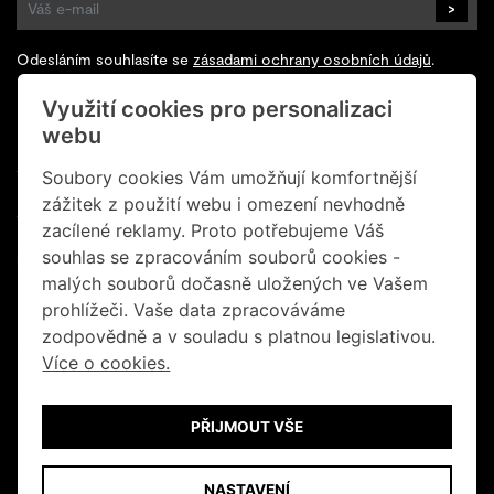
>
Odesláním souhlasíte se
zásadami ochrany osobních údajů
.
Využití cookies pro personalizaci
Sledujte nás na Facebooku
webu
+420 602 200 928
Soubory cookies Vám umožňují komfortnější
zážitek z použití webu i omezení nevhodně
+420 702 131 673
zacílené reklamy. Proto potřebujeme Váš
souhlas se zpracováním souborů cookies -
info@retrogallery.cz
malých souborů dočasně uložených ve Vašem
Informace o cookies
prohlížeči. Vaše data zpracováváme
zodpovědně a v souladu s platnou legislativou.
Obchodní podmínky
Více o cookies.
Ochrana osobních údajů
PŘIJMOUT VŠE
© Retro Gallery 2026
NASTAVENÍ