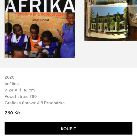
2020
čeština
v. 24 ✕ š. 16 cm
Počet stran: 280
Grafická úprava: Jiří Procházka
280 Kč
KOUPIT