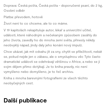
Doprava: Česká pošta, Česká pošta - doporučené psaní, do 2 kg,
Osobní odběr
Platba: převodem, hotově
Život není to co chceme, ale to co máme.
V 19 kapitolách rekapituluje autor, lékař a univerzitní učitel,
události, které náhodným a nečekaným způsobem zasáhly do
jeho života, zavedly ho do mnoha zemí světa, přinesly někdy
neobvyklý nápad, jindy daly jeho konání nový impulz.
Chce ukázat, jak mít odvahu jít za sny, chytit se příležitosti, nebát
se, pokud nejde jen o zábavu, ale o smysluplnou věc Tyto často
dramatické události se odehrávají většinou v Africe, a nebo se jí
svým dějem přímo dotýkají. Je to kniha pravdy, nic není
vymyšleno nebo domyšleno, je to řeč archivu.
Kniha s mnoha barevnými fotografiemi ze všech těchto
neobyčejných cest.
Další publikace