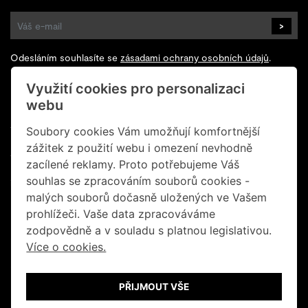
>
Odesláním souhlasíte se
zásadami ochrany osobních údajů
.
Využití cookies pro personalizaci
Sledujte nás na Facebooku
webu
+420 602 200 928
Soubory cookies Vám umožňují komfortnější
zážitek z použití webu i omezení nevhodně
+420 702 131 673
zacílené reklamy. Proto potřebujeme Váš
souhlas se zpracováním souborů cookies -
info@retrogallery.cz
malých souborů dočasně uložených ve Vašem
Informace o cookies
prohlížeči. Vaše data zpracováváme
zodpovědně a v souladu s platnou legislativou.
Obchodní podmínky
Více o cookies.
Ochrana osobních údajů
PŘIJMOUT VŠE
© Retro Gallery 2026